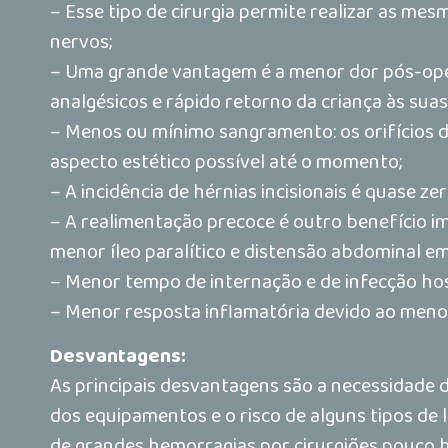
– Esse tipo de cirurgia permite realizar as me
nervos;
– Uma grande vantagem é a menor dor pós-oper
analgésicos e rápido retorno da criança às suas
– Menos ou mínimo sangramento: os orifícios 
aspecto estético possível até o momento;
– A incidência de hérnias incisionais é quase 
– A realimentação precoce é outro benefício 
menor íleo paralítico e distensão abdominal em
– Menor tempo de internação e de infecção hos
– Menor resposta inflamatória devido ao meno
Desvantagens:
As principais desvantagens são a necessidade d
dos equipamentos e o risco de alguns tipos de 
de grandes hemorragias por cirurgiões pouco h