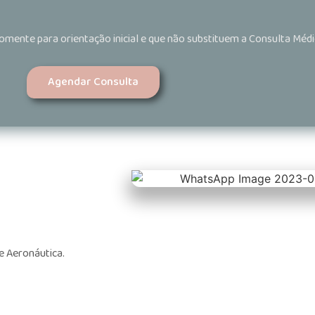
omente para orientação inicial e que
não substituem a Consulta Médi
Agendar Consulta
de Aeronáutica.